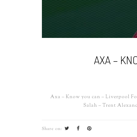
AXA – KN
Axa – Know you can – Liverpool Foo
Salah – Trent Alexand
Share on: