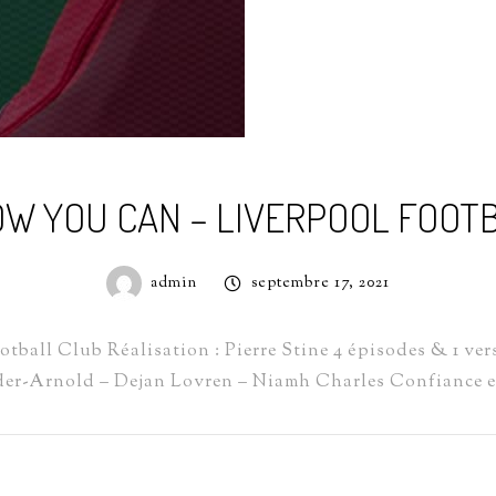
OW YOU CAN – LIVERPOOL FOOT
admin
septembre 17, 2021
tball Club Réalisation : Pierre Stine 4 épisodes & 1 ver
er-Arnold – Dejan Lovren – Niamh Charles Confiance en