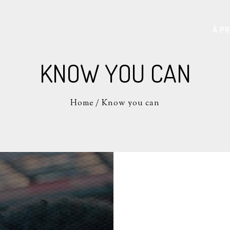
À P
KNOW YOU CAN
Home
/
Know you can