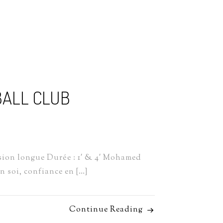
BALL CLUB
sion longue Durée : 1′ & 4′ Mohamed
 soi, confiance en […]
Continue Reading